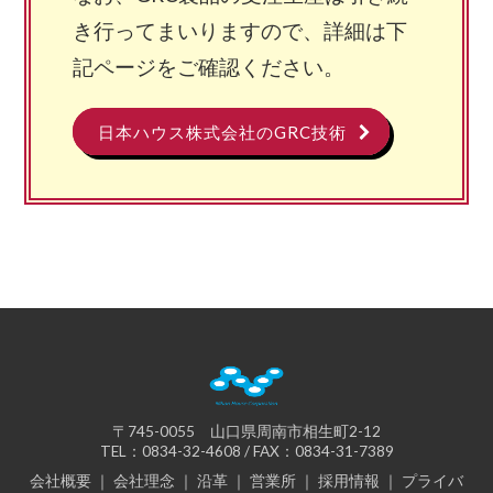
き行ってまいりますので、詳細は下
記ページをご確認ください。
日本ハウス株式会社のGRC技術
〒745-0055 山口県周南市相生町2-12
TEL：0834-32-4608 / FAX：0834-31-7389
会社概要
｜
会社理念
｜
沿革
｜
営業所
｜
採用情報
｜
プライバ